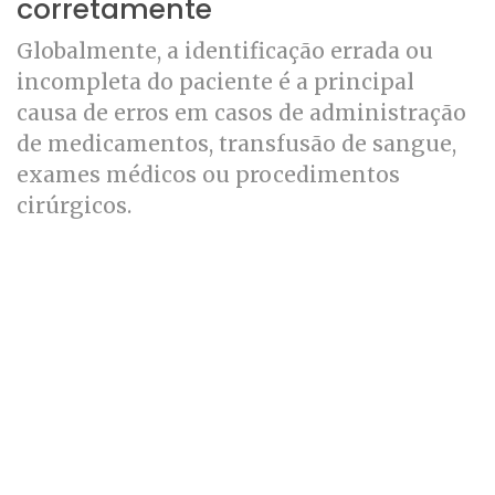
corretamente
Globalmente, a identificação errada ou
incompleta do paciente é a principal
causa de erros em casos de administração
de medicamentos, transfusão de sangue,
exames médicos ou procedimentos
cirúrgicos.
A verificação e identificação do paciente
deve ser realizada para todos os pacientes
internados e ambulatoriais do Hospital. A
identificação deve ser realizada por todos
os profissionais de saúde antes de entrar
em contato ou realizar um procedimento
em um paciente.
Para isso, dois identificadores para