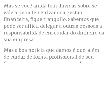
Mas se você ainda tem dúvidas sobre se
vale a pena terceirizar sua gestão
financeira, fique tranquilo. Sabemos que
pode ser difícil delegar a outras pessoas a
responsabilidade em cuidar do dinheiro da
sua empresa.
Mas a boa notícia que damos é que, além
de cuidar de forma profissional do seu
financeiro, você tem acesso a cada
movimentação, balanço, relatório ou
extrato. Ou seja, nada é feito sem seu
consentimento e você pode acessar
qualquer informação em tempo real.
Além disso, entre as vantagens da