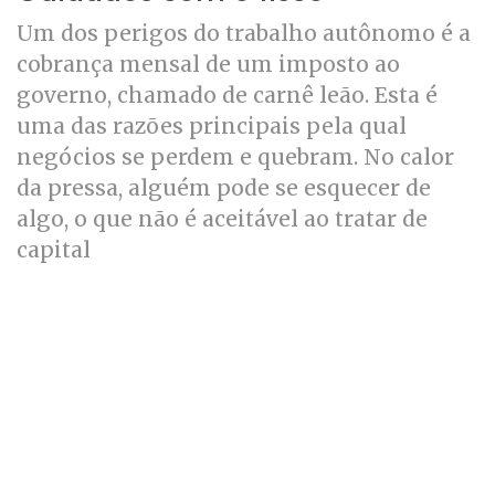
Um dos perigos do trabalho autônomo é a
cobrança mensal de um imposto ao
governo, chamado de carnê leão. Esta é
uma das razões principais pela qual
negócios se perdem e quebram. No calor
da pressa, alguém pode se esquecer de
algo, o que não é aceitável ao tratar de
capital
Além disso, declarar o Imposto de renda
ao final do ano é outra certeza que gera
inúmeras dores de cabeça. Com o auxílio
de uma empresa terceirizada e
consistente, o tempo de ação podia ser
resumido drasticamente, além dos riscos.