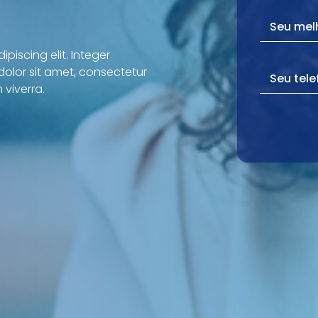
piscing elit. Integer
dolor sit amet, consectetur
 viverra.