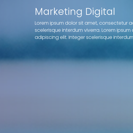
Marketing Digital
Lorem ipsum dolor sit amet, consectetur adi
scelerisque interdum viverra. Lorem ipsum 
adipiscing elit. Integer scelerisque interdum